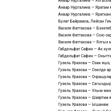
Анвар Нургалиев — Ялгызл
Анвар Нургалиев — Яратам 
Анвар Нургалиев — Яратка
Булат Байрамов, Лейсан 
Василя Фаттахова — Бэхете
Василя Фаттахова — Сою се
Василя Фаттахова — Ялгыз
Габдельфат Сафин — Ак ку
Габдельфат Сафин — Оныт
Гузель Уразова — Озак яшэ,
Гузель Уразова — Озелде а
Гузель Уразова — Очрашула
Гузель Уразова — Сагынд
Гузель Уразова — Улым ми
Гузель Уразова — Шаяртма
Гузель Уразова — Ышанам