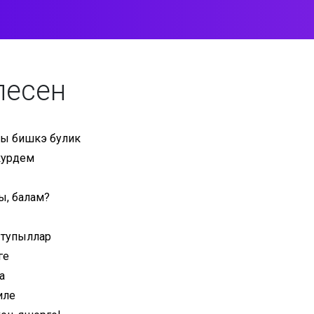
песен
ны бишкэ булик
курдем
ы, балам?
 тупыллар
ге
а
иле