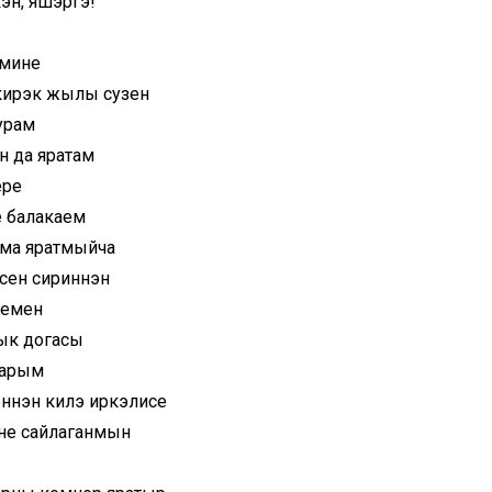
эн, яшэргэ!
 мине
кирэк жылы сузен
урам
н да яратам
ере
е балакаем
ама яратмыйча
сен сириннэн
лемен
ык догасы
ларым
ннэн килэ иркэлисе
не сайлаганмын