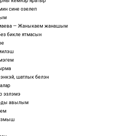
арны кемнэр яратыр
мин сине озелеп
ным
Гимаева — Жаныкаем жанашым
без бикле ятмасын
ре
 милэш
лмэгем
тырма
 энкэй, шатлык белэн
ралар
р эзлэмэ
ырды авылым
нем
 язмыш