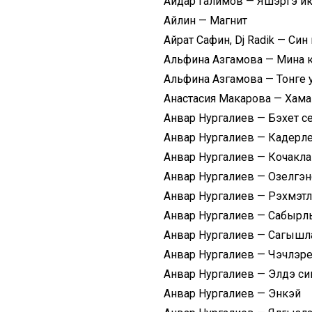
Айдар Галимов — Яшэргэ ик
Айлин — Магнит
Айрат Сафин, Dj Radik — Син
Альфина Азгамова — Мина 
Альфина Азгамова — Тонге 
Анастасия Макарова — Хама
Анвар Нургалиев — Бэхет с
Анвар Нургалиев — Кадерл
Анвар Нургалиев — Кочакл
Анвар Нургалиев — Озелгэн
Анвар Нургалиев — Рэхмэт
Анвар Нургалиев — Сабырл
Анвар Нургалиев — Сагыш
Анвар Нургалиев — Чэчлэре
Анвар Нургалиев — Элдэ си
Анвар Нургалиев — Энкэй