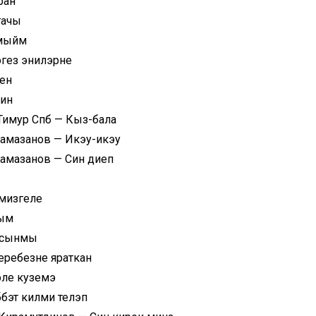
ран
гачы
лмыйм
гез энилэрне
сен
син
Тимур Спб — Кыз-бала
Рамазанов — Икэу-икэу
Рамазанов — Син диеп
мизгеле
ным
рсынмы
еребезне яраткан
эле куземэ
бэт килми телэп