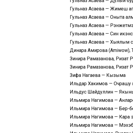
Гульназ Асаева — Дулый бу
Гульназ Асаева — Жимеш а
Гульназ Асаева — Оныта а
Гульназ Асаева — Рэнжетмэ
Гульназ Асаева — Син икэн
Гульназ Асаева — Хыялым 
Динара Амирова (Amiwow), 
Зинира Рамазанова, Ризат 
Зинира Рамазанова, Ризат 
Зифа Нагаева — Кызыма
Ильдар Хакимов — Очрашу 
Ильдус Шайдуллин — Якы
Ильмира Нагимова — Анла
Ильмира Нагимова — Бер-б
Ильмира Нагимова — Кара 
Ильмира Нагимова — Мэхэб