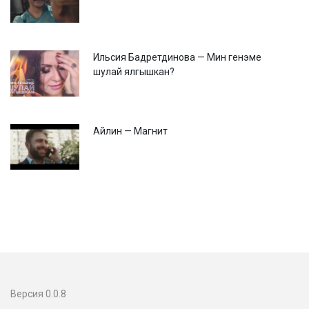
Ильсия Бадретдинова — Мин генэме
шулай ялгышкан?
Айлин — Магнит
Версия 0.0.8