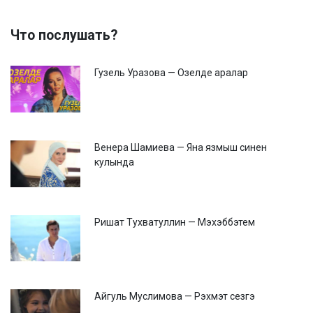
Что послушать?
Гузель Уразова — Озелде аралар
Венера Шамиева — Яна язмыш синен
кулында
Ришат Тухватуллин — Мэхэббэтем
Айгуль Муслимова — Рэхмэт сезгэ