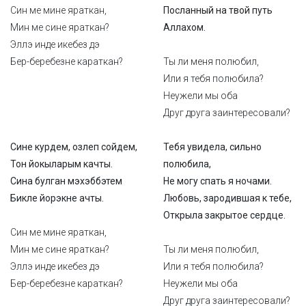
Син ме мине яраткан,
Посланный на твой путь
Мин ме сине яраткан?
Аллахом.
Эллэ инде икебез дэ
Бер-беребезне караткан?
Ты ли меня полюбил,
Или я тебя полюбила?
Неужели мы оба
Друг друга заинтересовали?
Сине курдем, озлеп сойдем,
Тебя увидела, сильно
Тон йокыларым качты.
полюбила,
Сина булган мэхэббэтем
Не могу спать я ночами.
Бикле йорэкне ачты.
Любовь, зародившая к тебе,
Открыла закрытое сердце.
Син ме мине яраткан,
Мин ме сине яраткан?
Ты ли меня полюбил,
Эллэ инде икебез дэ
Или я тебя полюбила?
Бер-беребезне караткан?
Неужели мы оба
Друг друга заинтересовали?