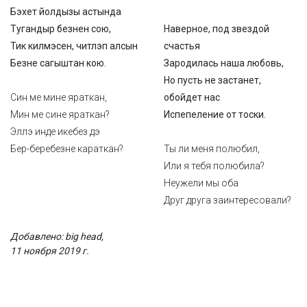
Бэхет йолдызы астында
Тугандыр безнен сою,
Наверное, под звездой
Тик килмэсен, читлэп алсын
счастья
Безне сагыштан кою.
Зародилась наша любовь,
Но пусть не застанет,
Син ме мине яраткан,
обойдет нас
Мин ме сине яраткан?
Испепеление от тоски.
Эллэ инде икебез дэ
Бер-беребезне караткан?
Ты ли меня полюбил,
Или я тебя полюбила?
Неужели мы оба
Друг друга заинтересовали?
Добавлено: big head,
11 ноября 2019 г.