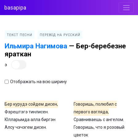
basapipa
ТЕКСТ ПЕСНИ
ПЕРЕВОД НА РУССКИЙ
Ильмира Нагимова
—
Бер-беребезне
яраткан
э
Отображать на всю ширину
Бер курудэ сойдем дисен,
Говоришь, полюбил с
Фэрештэгэ тинлисен.
первого взгляда,
Юлларымда алла биргэн
Сравниваешь с ангелом.
Алсу чэчэгем дисен.
Говоришь, что я розовый
цветок