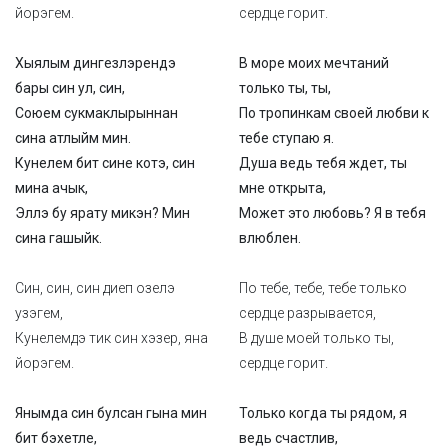
йорэгем.
сердце горит.
Хыялым дингезлэрендэ
В море моих мечтаний
бары син ул, син,
только ты, ты,
Союем сукмаклырыннан
По тропинкам своей любви к
сина атлыйм мин.
тебе ступаю я.
Кунелем бит сине котэ, син
Душа ведь тебя ждет, ты
мина ачык,
мне открыта,
Эллэ бу ярату микэн? Мин
Может это любовь? Я в тебя
сина гашыйк.
влюблен.
Син, син, син диеп озелэ
По тебе, тебе, тебе только
узэгем,
сердце разрывается,
Кунелемдэ тик син хэзер, яна
В душе моей только ты,
йорэгем.
сердце горит.
Янымда син булсан гына мин
Только когда ты рядом, я
бит бэхетле,
ведь счастлив,