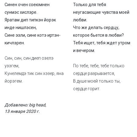
Синен очен соеюмнен
Только для тебя
сунмэс хислэре.
неугасающие чувства моей
Яратам дип типкэн йорэк
любви.
инде нишлэсен,
Что же делать сердцу,
Сине эзли, сине котэ иртэн-
которое бьется в любви?
кичлэрен.
Тебя ищет, тебя ждет утром
и вечером.
Син, син, син диеп озелэ
узэгем,
По тебе, тебе, тебе только
Кунелемдэ тик син хэзер, яна
сердце разрывается,
йорэгем.
В душе моей только ты,
сердце горит.
Добавлено: big head,
13 января 2020 г.