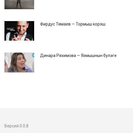
Фирдус Тямаев — Тормыш корэш
Динара Ряхимова — Язмышнын булэге
Версия 0.0.8