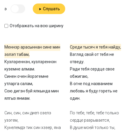
э
Слушать
Отображать на всю ширину
Меннэр арасыннан сине мин
Среди тысяч я тебя найду,
эзлэп табам,
Взгляд свой от тебя не
Кузлэреннэн, кузлэреннэн
отведу.
куземне алмам.
Ради тебя сердце свое
Синен очен йорэгемне
обжигаю,
утларга салам,
В огне под названием
Сою дигэн буй ялкында мин
любовь я буду гореть не
ялгыз янмам.
один.
Син, син, син диеп озелэ
По тебе, тебе, тебе только
узэгем,
сердце разрывается,
Кунелемдэ тик син хэзер, яна
В душе моей только ты,