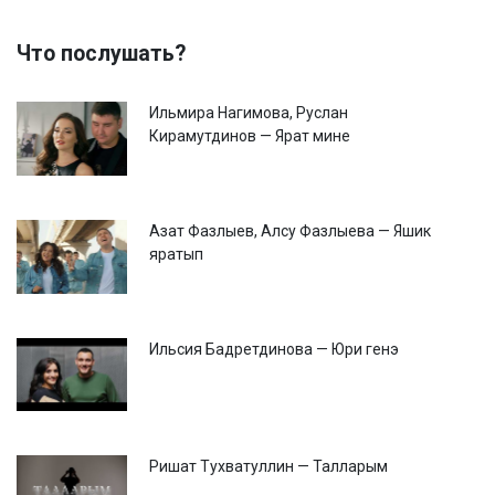
Что послушать?
Ильмира Нагимова, Руслан
Кирамутдинов — Ярат мине
Азат Фазлыев, Алсу Фазлыева — Яшик
яратып
Ильсия Бадретдинова — Юри генэ
Ришат Тухватуллин — Талларым