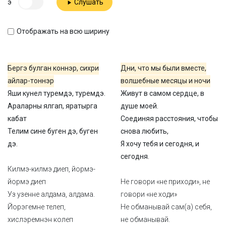
э
Слушать
Отображать на всю ширину
Бергэ булган коннэр, сихри
Дни, что мы были вместе,
айлар-тоннэр
волшебные месяцы и ночи
Яши кунел туремдэ, туремдэ.
Живут в самом сердце, в
Араларны ялгап, яратырга
душе моей.
кабат
Соединяя расстояния, чтобы
Телим сине буген дэ, буген
снова любить,
дэ.
Я хочу тебя и сегодня, и
сегодня.
Килмэ-килмэ диеп, йормэ-
йормэ диеп
Не говори «не приходи», не
Уз узенне алдама, алдама.
говори «не ходи»
Йорэгемне телеп,
Не обманывай сам(а) себя,
хислэремнэн колеп
не обманывай.