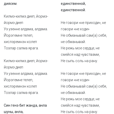
диясем.
единственной,
единственной.
Килмэ-килмэ диеп, йормэ-
йормэ диеп
Не говори «не приходи», не
Уз узенне алдама, алдама.
говори «не ходи»
Йорэгемне телеп,
Не обманывай сам(а) себя,
хислэремнэн колеп
не обманывай.
Тозлар салма ярага.
Не режь мое сердце, не
смейся над чувствами,
Килмэ-килмэ диеп, йормэ-
Не сыпь соль на рану.
йормэ диеп
Уз узенне алдама, алдама.
Не говори «не приходи», не
Йорэгемне телеп,
говори «не ходи»
хислэремнэн колеп
Не обманывай сам(а) себя,
Тозлар салма ярага.
не обманывай.
Не режь мое сердце, не
Син генэ бит жанда, анла
смейся над чувствами,
шуны, анла,
Не сыпь соль на рану.