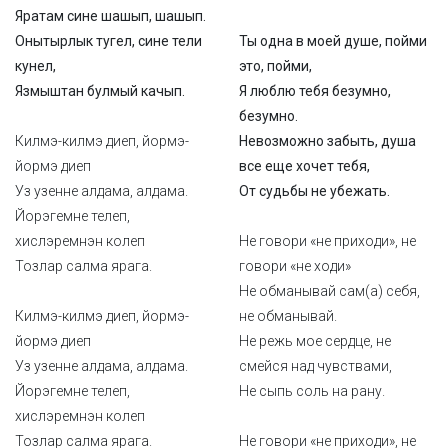
Яратам сине шашып, шашып.
Онытырлык тугел, сине тели
Ты одна в моей душе, пойми
кунел,
это, пойми,
Язмыштан булмый качып.
Я люблю тебя безумно,
безумно.
Килмэ-килмэ диеп, йормэ-
Невозможно забыть, душа
йормэ диеп
все еще хочет тебя,
Уз узенне алдама, алдама.
От судьбы не убежать.
Йорэгемне телеп,
хислэремнэн колеп
Не говори «не приходи», не
Тозлар салма ярага.
говори «не ходи»
Не обманывай сам(а) себя,
Килмэ-килмэ диеп, йормэ-
не обманывай.
йормэ диеп
Не режь мое сердце, не
Уз узенне алдама, алдама.
смейся над чувствами,
Йорэгемне телеп,
Не сыпь соль на рану.
хислэремнэн колеп
Тозлар салма ярага.
Не говори «не приходи», не