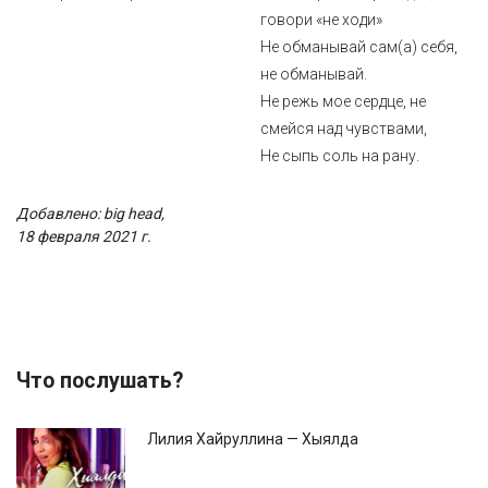
говори «не ходи»
Не обманывай сам(а) себя,
не обманывай.
Не режь мое сердце, не
смейся над чувствами,
Не сыпь соль на рану.
Добавлено: big head,
18 февраля 2021 г.
Что послушать?
Лилия Хайруллина — Хыялда