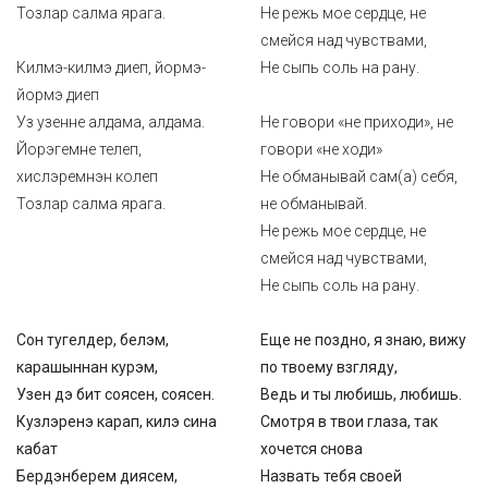
Тозлар салма ярага.
Не режь мое сердце, не
смейся над чувствами,
Килмэ-килмэ диеп, йормэ-
Не сыпь соль на рану.
йормэ диеп
Уз узенне алдама, алдама.
Не говори «не приходи», не
Йорэгемне телеп,
говори «не ходи»
хислэремнэн колеп
Не обманывай сам(а) себя,
Тозлар салма ярага.
не обманывай.
Не режь мое сердце, не
смейся над чувствами,
Не сыпь соль на рану.
Сон тугелдер, белэм,
Еще не поздно, я знаю, вижу
карашыннан курэм,
по твоему взгляду,
Узен дэ бит соясен, соясен.
Ведь и ты любишь, любишь.
Кузлэренэ карап, килэ сина
Смотря в твои глаза, так
кабат
хочется снова
Бердэнберем диясем,
Назвать тебя своей