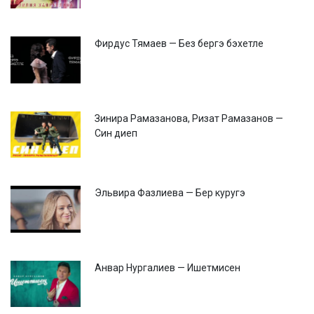
Фирдус Тямаев — Без бергэ бэхетле
Зинира Рамазанова, Ризат Рамазанов —
Син диеп
Эльвира Фазлиева — Бер куругэ
Анвар Нургалиев — Ишетмисен