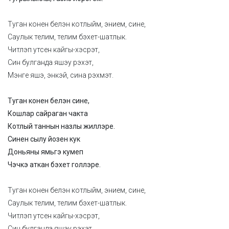
Туган конен белэн котлыйм, энием, сине,
Саулык телим, телим бэхет-шатлык.
Читлэп утсен кайгы-хэсрэт,
Син булганда яшэу рэхэт,
Мэнге яшэ, энкэй, сина рэхмэт.
Туган конен белэн сине,
Кошлар сайраган чакта
Котлый таннын назлы жиллэре.
Синен сылу йозен кук
Доньяны ямьгэ кумеп
Чэчкэ аткан бэхет голлэре.
Туган конен белэн котлыйм, энием, сине,
Саулык телим, телим бэхет-шатлык.
Читлэп утсен кайгы-хэсрэт,
Син булганда яшэу рэхэт,