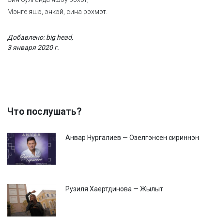
Мэнге яшэ, энкэй, сина рэхмэт.
Добавлено: big head,
3 января 2020 г.
Что послушать?
Анвар Нургалиев — Озелгэнсен сириннэн
Рузиля Хаертдинова — Жылыт