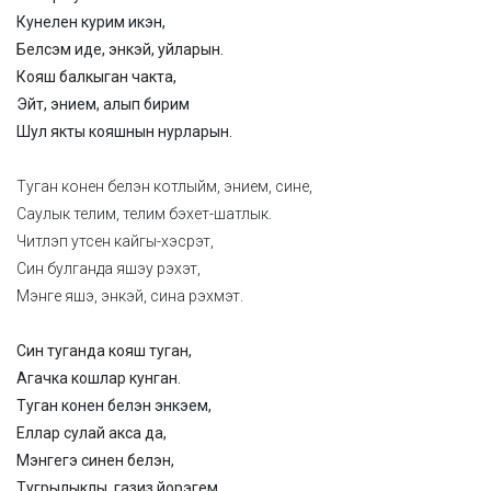
Кунелен курим икэн,
Белсэм иде, энкэй, уйларын.
Кояш балкыган чакта,
Эйт, энием, алып бирим
Шул якты кояшнын нурларын.
Туган конен белэн котлыйм, энием, сине,
Саулык телим, телим бэхет-шатлык.
Читлэп утсен кайгы-хэсрэт,
Син булганда яшэу рэхэт,
Мэнге яшэ, энкэй, сина рэхмэт.
Син туганда кояш туган,
Агачка кошлар кунган.
Туган конен белэн энкэем,
Еллар сулай акса да,
Мэнгегэ синен белэн,
Тугрылыклы, газиз йорэгем.