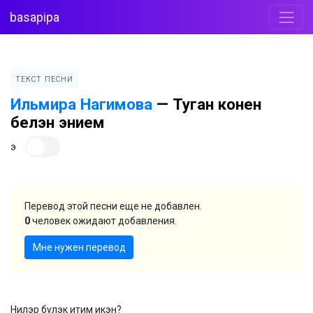
basapipa
ТЕКСТ ПЕСНИ
Ильмира Нагимова
—
Туган конен
белэн энием
э
Перевод этой песни еще не добавлен.
0
человек ожидают добавления.
Мне нужен перевод
Нилэр булэк итим икэн?