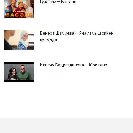
Гузэлем — Бас эле
Венера Шамиева — Яна язмыш синен
кулында
Ильсия Бадретдинова — Юри генэ