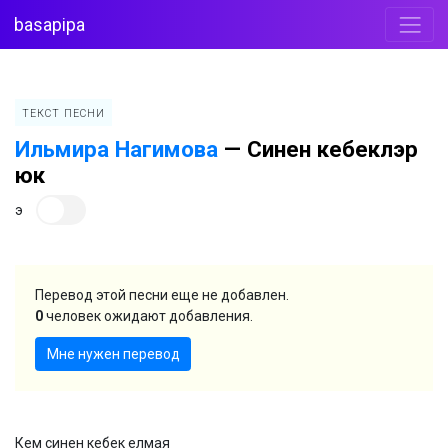
basapipa
ТЕКСТ ПЕСНИ
Ильмира Нагимова
—
Синен кебеклэр
юк
э
Перевод этой песни еще не добавлен.
0
человек ожидают добавления.
Мне нужен перевод
Кем синен кебек елмая