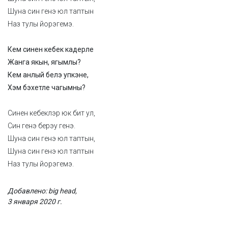
Шуна син генэ юл таптын
Наз тулы йорэгемэ.
Кем синен кебек кадерле
Жанга якын, ягымлы?
Кем анлый белэ упкэне,
Хэм бэхетле чагымны?
Синен кебеклэр юк бит ул,
Син генэ берэу генэ.
Шуна син генэ юл таптын,
Шуна син генэ юл таптын
Наз тулы йорэгемэ.
Добавлено: big head,
3 января 2020 г.