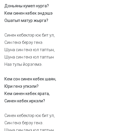
Доньяны кумеп нурга?
Кем синен кебек эндэшэ
Ошатып матур жырга?
Синен кебеклэр юк бит ул,
Син генэ берэу генэ.
Шуна син генэ юл таптын,
Шуна син генэ юл таптын
Наз тулы йорэгемэ.
Кем сон синен кебек шаян,
Юри генэ упкэли?
Кем синен кебек ярата,
Синен кебек иркэли?
Синен кебеклэр юк бит ул,
Син генэ берэу генэ.
Шуна син генэ юл таптын,