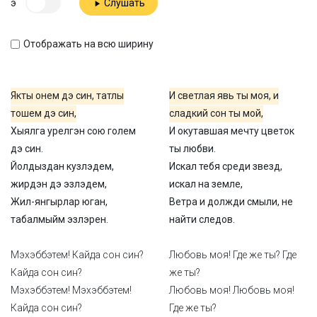
э
Слушать
Отображать на всю ширину
Якты онем дэ син, татлы
И светлая явь ты моя, и
тошем дэ син,
сладкий сон ты мой,
Хыялга урелгэн сою голем
И окутавшая мечту цветок
дэ син.
ты любви.
Йолдыздан кузлэдем,
Искал тебя среди звезд,
жирдэн дэ эзлэдем,
искал на земле,
Жил-янгырлар юган,
Ветра и должди смыли, не
табалмыйм эзлэрен.
найти следов.
Мэхэббэтем! Кайда сон син?
Любовь моя! Где же ты? Где
Кайда сон син?
же ты?
Мэхэббэтем! Мэхэббэтем!
Любовь моя! Любовь моя!
Кайда сон син?
Где же ты?