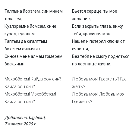
Талпына йорэгем, син минем
Бьется сердце, ты мое
телэгем,
желание,
Кузлэремне йомсам, сине
Если закрыть глаза, вижу
курэм, гузэлем.
тебя, красивая моя.
Таптым да югалттым
Нашел и потерял ключи от
бэхетем ачкычын,
счастья,
Синсез менэ алмам гомерем
Без тебя не смогу подняться
баскычын.
по лестнице жизни.
Мэхэббэтем! Кайда сон син?
Любовь моя! Где же ты? Где
Кайда сон син?
же ты?
Мэхэббэтем! Мэхэббэтем!
Любовь моя! Любовь моя!
Кайда сон син?
Где же ты?
Добавлено: big head,
7 января 2020 г.