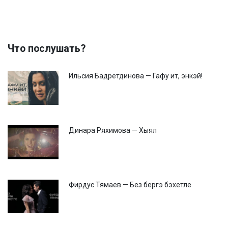
Что послушать?
Ильсия Бадретдинова — Гафу ит, энкэй!
Динара Ряхимова — Хыял
Фирдус Тямаев — Без бергэ бэхетле