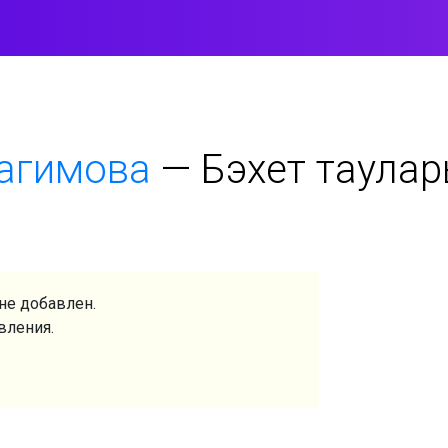
агимова
—
Бэхет таула
не добавлен.
вления.