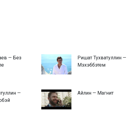
аев — Без
Ришат Тухватуллин —
ле
Мэхэббэтем
атуллин —
Айлин — Магнит
обэй