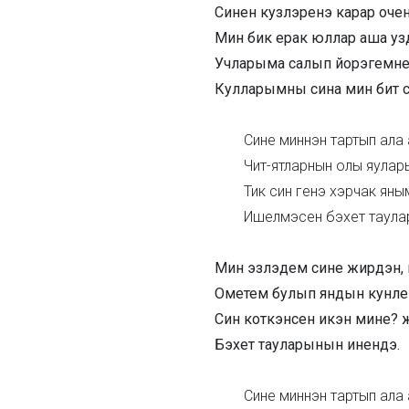
Синен кузлэренэ карар очен
Мин бик ерак юллар аша уз
Учларыма салып йорэгемне
Кулларымны сина мин бит 
Сине миннэн тартып ала
Чит-ятларнын олы яулар
Тик син генэ хэрчак яны
Ишелмэсен бэхет таула
Мин эзлэдем сине жирдэн, 
Ометем булып яндын кунле
Син коткэнсен икэн мине? 
Бэхет тауларынын инендэ.
Сине миннэн тартып ала