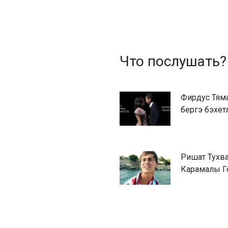
Что послушать?
Фирдус Тям
бергэ бэхет
Ришат Тухв
Карамалы Г