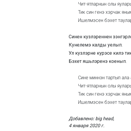
Чит-ятларнын олы яулар
Тик син генэ хэрчак яны
Ишелмэсен бэхет таула
Синен кузлэреннен зэнгэрл
Кунелемэ калды уелып.
Ул кузлэрне курэсе килэ ти
Бэхет яшьлэренэ коенып.
Сине миннэн тартып ала
Чит-ятларнын олы яулар
Тик син генэ хэрчак яны
Ишелмэсен бэхет таула
Добавлено: big head,
4 января 2020 г.