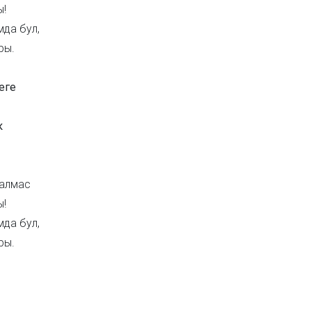
ы!
мда бул,
ры.
еге
к
 алмас
ы!
мда бул,
ры.