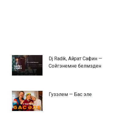
Dj Radik, Айрат Сафин —
Сойгэнемне белмэден
Гузэлем — Бас эле