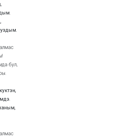
,
дым.
,
суздым.
 алмас
ы!
мда бул,
ры.
куктэн,
мдэ.
жаным,
 алмас