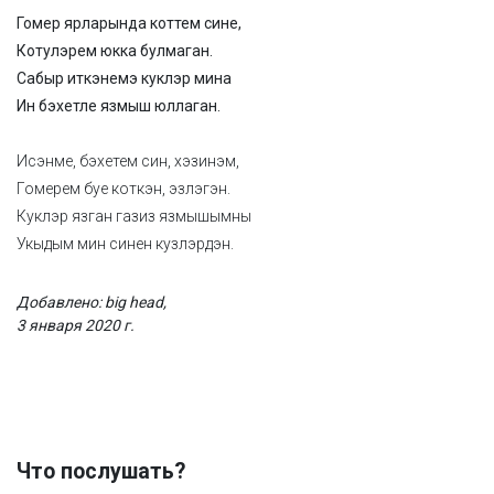
Гомер ярларында коттем сине,
Котулэрем юкка булмаган.
Сабыр иткэнемэ куклэр мина
Ин бэхетле язмыш юллаган.
Исэнме, бэхетем син, хэзинэм,
Гомерем буе коткэн, эзлэгэн.
Куклэр язган газиз язмышымны
Укыдым мин синен кузлэрдэн.
Добавлено: big head,
3 января 2020 г.
Что послушать?