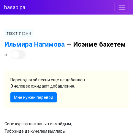
basapipa
ТЕКСТ ПЕСНИ
Ильмира Нагимова
—
Исэнме бэхетем
э
Перевод этой песни еще не добавлен.
0
человек ожидают добавления.
Мне нужен перевод
Сине кургэч шатланып елмайдым,
Тибрэнде дэ кунелем кыллары.