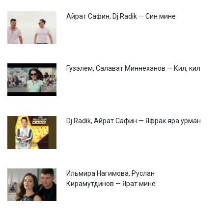
Айрат Сафин, Dj Radik — Син мине
Гузэлем, Салават Миннеханов — Кил, кил
Dj Radik, Айрат Сафин — Яфрак яра урман
Ильмира Нагимова, Руслан
Кирамутдинов — Ярат мине