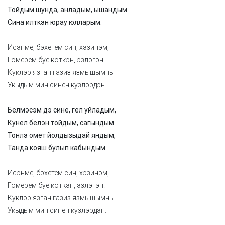
Тойдым шунда, анладым, ышандым
Сина илткэн юрау юлларым.
Исэнме, бэхетем син, хэзинэм,
Гомерем буе коткэн, эзлэгэн.
Куклэр язган газиз язмышымны
Укыдым мин синен кузлэрдэн.
Белмэсэм дэ сине, гел уйладым,
Кунел белэн тойдым, сагындым.
Тонлэ омет йолдызыдай яндым,
Танда кояш булып кабындым.
Исэнме, бэхетем син, хэзинэм,
Гомерем буе коткэн, эзлэгэн.
Куклэр язган газиз язмышымны
Укыдым мин синен кузлэрдэн.