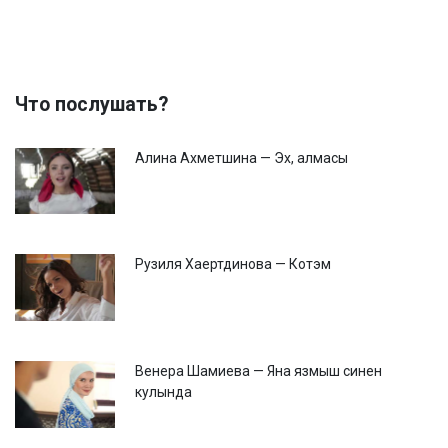
Что послушать?
Алина Ахметшина — Эх, алмасы
Рузиля Хаертдинова — Котэм
Венера Шамиева — Яна язмыш синен
кулында