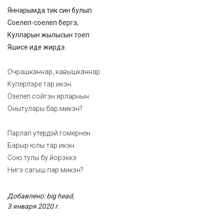
Яннарымда тик син булып
Соелеп-соелеп бергэ,
Кулларын жылысын тоеп
Яшисе иде жирдэ.
Очрашканнар, кавышканнар
Куперлэре тар икэн.
Озелеп сойгэн ярларнын
Онытулары бар микэн?
Парлап утердэй гомернен
Барыр юлы тар икэн.
Сою тулы бу йорэккэ
Нигэ сагыш пар микэн?
Добавлено: big head,
3 января 2020 г.