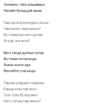
Эзлимен, таба алмыймын
Насыйп булырдай ярым.
Парсыз йорэклэрдэн сагыш
Тамчылап тама микэн?
Бу гомерлэр нигэ шулай
Ага да, ага икэн?
Иртэ танда дулкын сулар
Ак томан кочагында.
Янасы-коясе иде
Мэхэббэт учагында.
Парлап утердэй гомернен
Барыр юлы тар икэн.
Сою тулы бу йорэккэ
Нигэ сагыш пар микэн?