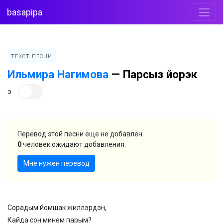
basapipa
ТЕКСТ ПЕСНИ
Ильмира Нагимова
—
Парсыз йорэк
э
Перевод этой песни еще не добавлен.
0
человек ожидают добавления.
Мне нужен перевод
Сорадым йомшак жиллэрдэн,
Кайда сон минем парым?