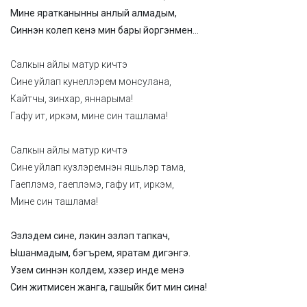
Мине яратканынны анлый алмадым,
Синнэн колеп кенэ мин бары йоргэнмен…
Салкын айлы матур кичтэ
Сине уйлап кунеллэрем монсулана,
Кайтчы, зинхар, яннарыма!
Гафу ит, иркэм, мине син ташлама!
Салкын айлы матур кичтэ
Сине уйлап кузлэремнэн яшьлэр тама,
Гаеплэмэ, гаеплэмэ, гафу ит, иркэм,
Мине син ташлама!
Эзлэдем сине, лэкин эзлэп тапкач,
Ышанмадым, бэгърем, яратам дигэнгэ.
Узем синнэн колдем, хэзер инде менэ
Син житмисен жанга, гашыйк бит мин сина!