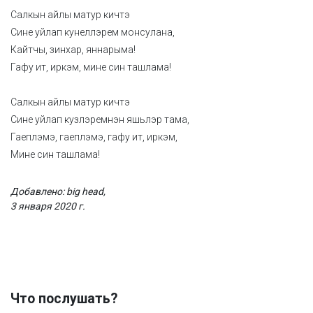
Салкын айлы матур кичтэ
Сине уйлап кунеллэрем монсулана,
Кайтчы, зинхар, яннарыма!
Гафу ит, иркэм, мине син ташлама!
Салкын айлы матур кичтэ
Сине уйлап кузлэремнэн яшьлэр тама,
Гаеплэмэ, гаеплэмэ, гафу ит, иркэм,
Мине син ташлама!
Добавлено: big head,
3 января 2020 г.
Что послушать?