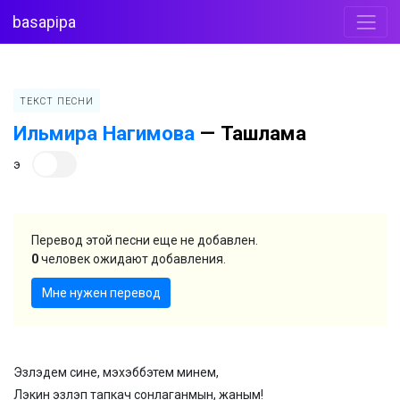
basapipa
ТЕКСТ ПЕСНИ
Ильмира Нагимова
—
Ташлама
э
Перевод этой песни еще не добавлен.
0
человек ожидают добавления.
Мне нужен перевод
Эзлэдем сине, мэхэббэтем минем,
Лэкин эзлэп тапкач сонлаганмын, жаным!