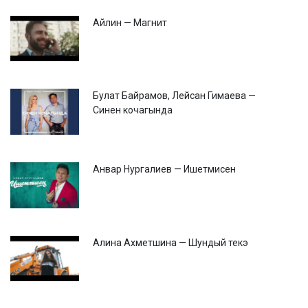
Айлин — Магнит
Булат Байрамов, Лейсан Гимаева —
Синен кочагында
Анвар Нургалиев — Ишетмисен
Алина Ахметшина — Шундый текэ