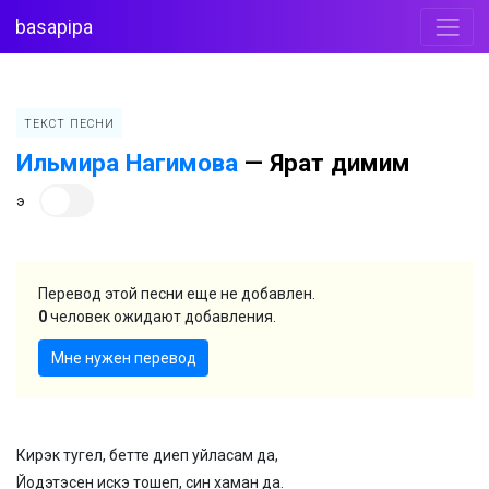
basapipa
ТЕКСТ ПЕСНИ
Ильмира Нагимова
—
Ярат димим
э
Перевод этой песни еще не добавлен.
0
человек ожидают добавления.
Мне нужен перевод
Кирэк тугел, бетте диеп уйласам да,
Йодэтэсен искэ тошеп, син хаман да.