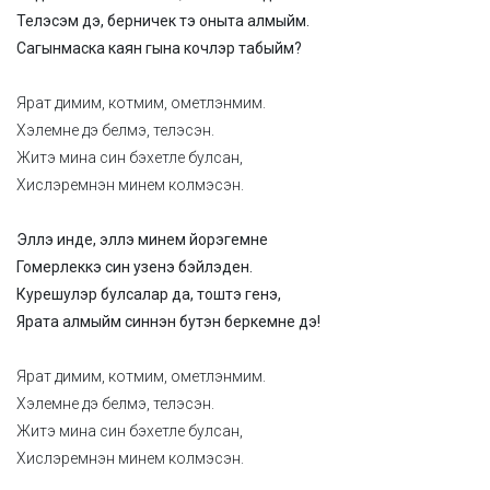
Телэсэм дэ, берничек тэ оныта алмыйм.
Сагынмаска каян гына кочлэр табыйм?
Ярат димим, котмим, ометлэнмим.
Хэлемне дэ белмэ, телэсэн.
Житэ мина син бэхетле булсан,
Хислэремнэн минем колмэсэн.
Эллэ инде, эллэ минем йорэгемне
Гомерлеккэ син узенэ бэйлэден.
Курешулэр булсалар да, тоштэ генэ,
Ярата алмыйм синнэн бутэн беркемне дэ!
Ярат димим, котмим, ометлэнмим.
Хэлемне дэ белмэ, телэсэн.
Житэ мина син бэхетле булсан,
Хислэремнэн минем колмэсэн.