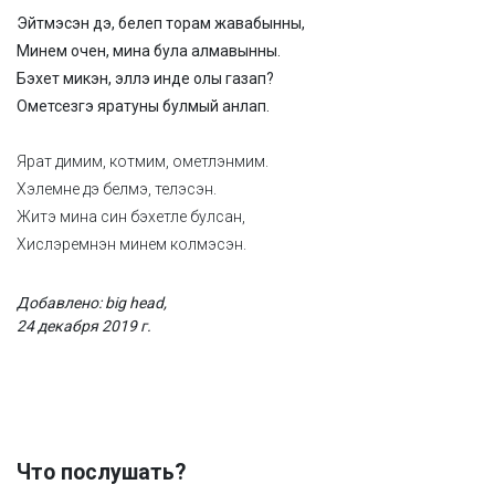
Эйтмэсэн дэ, белеп торам жавабынны,
Минем очен, мина була алмавынны.
Бэхет микэн, эллэ инде олы газап?
Ометсезгэ яратуны булмый анлап.
Ярат димим, котмим, ометлэнмим.
Хэлемне дэ белмэ, телэсэн.
Житэ мина син бэхетле булсан,
Хислэремнэн минем колмэсэн.
Добавлено: big head,
24 декабря 2019 г.
Что послушать?